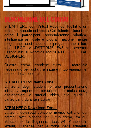
DESCRIZIONE DEL CORSO :
STEM HERO con Virtual Robotics Toolkit è un
corso individuale di Robots Got Talents. Durante il
corso i partecipanti apprenderanno robotica,
intelligenza artificiale e programmazione mentre
progettano, costruiscono e programmano i loro
robot LEGO MINDSTORMS EV3 su schermo
usando Virtual Robotics Toolkit e LEGO DIGITAL
DESIGNER.
Questo corso contiene tutto il materiale
necessario per aiutarti a iniziare il tuo viaggio nel
mondo della robotica.
STEM HERO Students Zone:
La zona degli studenti è una presentazione
interattiva argomento per argomento, inclusi quiz,
esercitazioni e tutorial video, che guida i
partecipanti durante il corso
STEM HERO Download Zone:
La zona download contiene risorse extra di cui
potresti aver bisogno per il tuo corso, tra cui
Mindstorms for Beginners Book V4, Piano delle
lezioni, Dispense per le zone degli studenti,